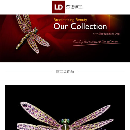
劳德珠宝
陈世英作品