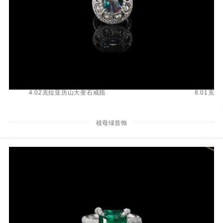
4.02克拉亚历山大变石戒指
8.01克
祖母绿首饰