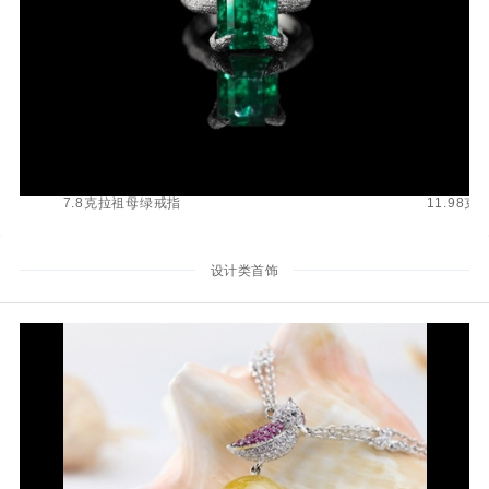
7.8克拉祖母绿戒指
11.98
设计类首饰