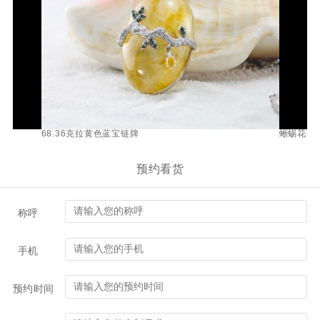
68.36克拉黄色蓝宝链牌
蜥蜴花朵
预约看货
称呼
手机
预约时间