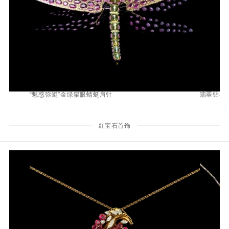
“魅惑弥蜓”金绿猫眼蜻蜓肩针
翡翠钻石
红宝石首饰