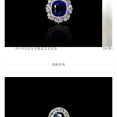
16.99克拉矢车菊蓝宝石吊坠
18K黄白
猫眼首饰